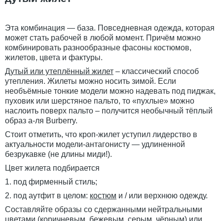
Эта комбинация — база. Повседневная одежда, которая
может стать рабочей в любой момент. Причём можно
комбинировать разнообразные фасоны костюмов,
жилетов, цвета и фактуры.
Дутый или утеплённый жилет
– классический способ
утепления. Жилеты можно носить зимой. Если
необъёмные тонкие модели можно надевать под пиджак,
пуховик или шерстяное пальто, то «пухлые» можно
наслоить поверх пальто – получится необычный тёплый
образ а-ля Burberry.
Стоит отметить, что кроп-жилет уступил лидерство в
актуальности модели-антагонисту — удлиненной
безрукавке (не длины миди!).
Цвет жилета подбирается
1. под фирменный стиль;
2. под аутфит в целом:
костюм
и / или верхнюю одежду.
Составляйте образы со сдержанными нейтральными
цветами (коричневым, бежевым, серым, чёрным) или